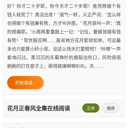
好？你才二十岁耶，你今天才二十岁耶！竟然想嫁个有
钱人就完了？真没出息！”语气一转，义正严词：“怎么样
也得嫁个有钱兼有势，方才叫许愿。” 花月哀叫一声：“真
的很痛耶。”小周再重重敲上一记：“记住，要嫁就嫁有钱
有势！” 现世报应啊……虽说她方花月爱财如命，可这最
多也只能算小奸小恶，没这么快天打雷劈吧？ “咔嚓”一声
紫电闪过，黑沉沉的天幕狰狞的撕裂出伤口，风吹得雨
刷刷的打在窗子上，砸得玻璃噼噼叭叭。天……
开始阅读 ›
花月正春风全集在线阅读
正序
倒序