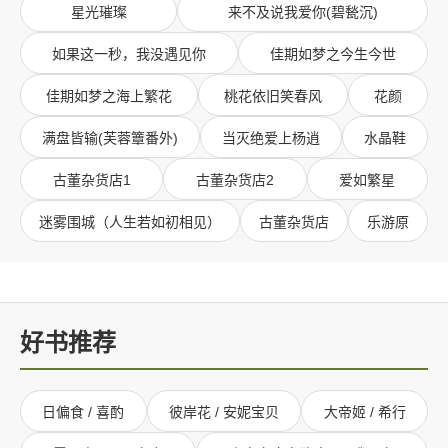
星光璀璨
来不及说我爱你(碧甃沉)
如果这一秒，我没遇见你
佳期如梦之今生今世
佳期如梦之海上繁花
桃花依旧笑春风
花颜
满盘皆输(芙蓉簟番外)
当灭绝爱上杨逍
水晶鞋
古董杂货店1
古董杂货店2
爱如繁星
迷雾围城（人生若如初相见）
古董杂货店
乐游原
好书推荐
日偏食 / 喜酌
彼岸花 / 安妮宝贝
大帝姬 / 希行