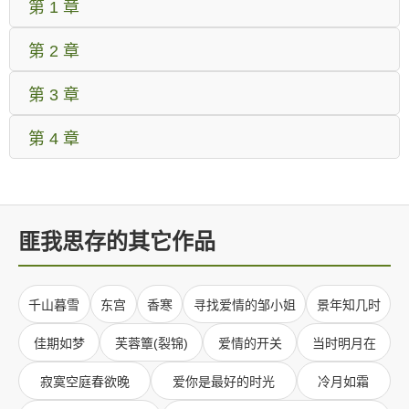
第 1 章
第 2 章
第 3 章
第 4 章
匪我思存的其它作品
千山暮雪
东宫
香寒
寻找爱情的邹小姐
景年知几时
佳期如梦
芙蓉簟(裂锦)
爱情的开关
当时明月在
寂寞空庭春欲晚
爱你是最好的时光
冷月如霜