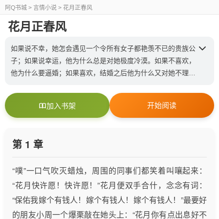
阿Q书城
> 言情小说 > 花月正春风
花月正春风
如果说不幸，她怎会遇见一个令所有女子都艳羡不已的贵族公
子；如果说幸运，他为什么总是对她极度冷漠。如果不喜欢，
他为什么要逼婚；如果喜欢，结婚之后他为什么又对她不理不
睬 出身权贵豪门的慕容清峄，在马场里偶然救下惊马背上的
任素素。这场豪门贵公子与寒门女子的爱情，究竟是缘？是
开始阅读
加入书架
孽？…
第 1 章
“噗”一口气吹灭蜡烛，周围的同事们都笑着叫嚷起来：
“花月快许愿！快许愿！”花月便双手合什，念念有词：
“保佑我嫁个有钱人！嫁个有钱人！嫁个有钱人！”最要好
的朋友小周一个爆栗敲在她头上：“花月你有点出息好不