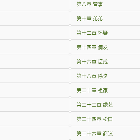
第八章 管事
第十章 弟弟
第十二章 怀疑
第十四章 病发
第十六章 惩戒
第十八章 除夕
第二十章 祖家
第二十二章 绣艺
第二十四章 松口
第二十六章 商议