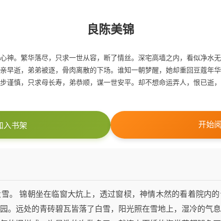
良陈美锦
心神。繁华落尽，只求一世从容，断了情丝。深宅高墙之内，看似净水无
亲早逝，弟弟被逐，骨肉离散的下场。谁知一朝梦醒，她却重回豆蔻年华
步谨慎，只求母长寿，弟恭顺，谋一世安平。却不想命运弄人，恨已逝，
开始
加入书架
雪。 锦朝坐在临窗大炕上，透过窗棂，神情木然的看着院内的
园。远处的青砖碧瓦皆落了白雪，阳光照在雪地上，湿冷的气息