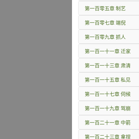
第一百零五章 制艺
第一百零七章 端倪
第一百零九章 抓人
第一百一十一章 迁家
第一百一十三章 肃清
第一百一十五章 私见
第一百一十七章 伺候
第一百一十九章 驾崩
第一百二十一章 中箭
第一百二十三章 拿捏