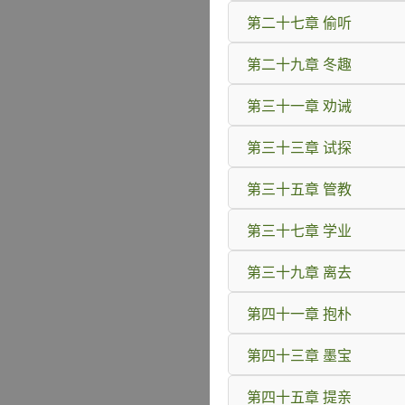
第二十七章 偷听
第二十九章 冬趣
第三十一章 劝诫
第三十三章 试探
第三十五章 管教
第三十七章 学业
第三十九章 离去
第四十一章 抱朴
第四十三章 墨宝
第四十五章 提亲