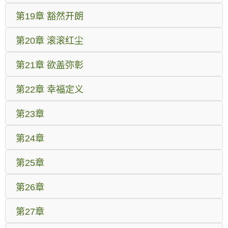
第19章 豁然开朗
第20章 滚滚红尘
第21章 欲盖弥彰
第22章 幸福定义
第23章
第24章
第25章
第26章
第27章