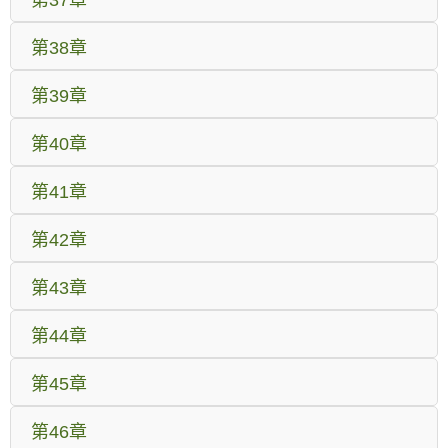
第37章
第38章
第39章
第40章
第41章
第42章
第43章
第44章
第45章
第46章