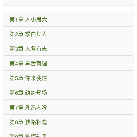
第1章 人小鬼大
第2章 季白其人
第3章 人各有志
第4章 毒舌有理
第5章 你来我往
第6章 纨绔登场
第7章 外热内冷
第8章 狭路相逢