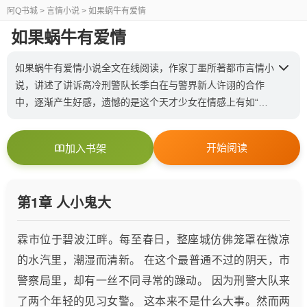
阿Q书城
> 言情小说 > 如果蜗牛有爱情
如果蜗牛有爱情
如果蜗牛有爱情小说全文在线阅读，作家丁墨所著都市言情小
说，讲述了讲诉高冷刑警队长季白在与警界新人许诩的合作
中，逐渐产生好感，遗憾的是这个天才少女在情感上有如“蜗
牛”一样慢半拍的故事。
开始阅读
加入书架
第1章 人小鬼大
霖市位于碧波江畔。每至春日，整座城仿佛笼罩在微凉
的水汽里，潮湿而清新。 在这个最普通不过的阴天，市
警察局里，却有一丝不同寻常的躁动。 因为刑警大队来
了两个年轻的见习女警。 这本来不是什么大事。然而两