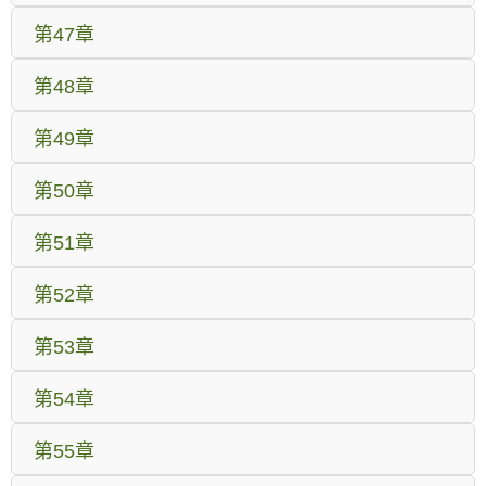
第47章
第48章
第49章
第50章
第51章
第52章
第53章
第54章
第55章