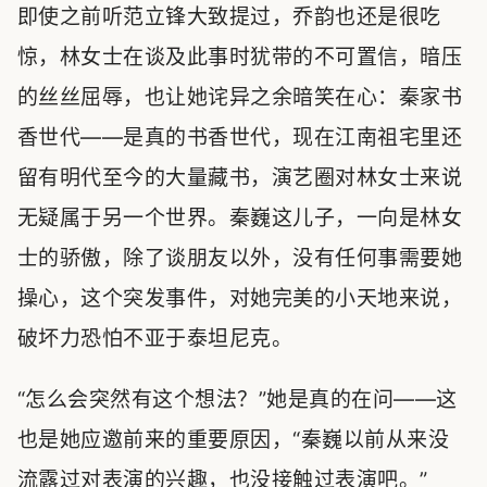
即使之前听范立锋大致提过，乔韵也还是很吃
惊，林女士在谈及此事时犹带的不可置信，暗压
的丝丝屈辱，也让她诧异之余暗笑在心：秦家书
香世代——是真的书香世代，现在江南祖宅里还
留有明代至今的大量藏书，演艺圈对林女士来说
无疑属于另一个世界。秦巍这儿子，一向是林女
士的骄傲，除了谈朋友以外，没有任何事需要她
操心，这个突发事件，对她完美的小天地来说，
破坏力恐怕不亚于泰坦尼克。
“怎么会突然有这个想法？”她是真的在问——这
也是她应邀前来的重要原因，“秦巍以前从来没
流露过对表演的兴趣，也没接触过表演吧。”