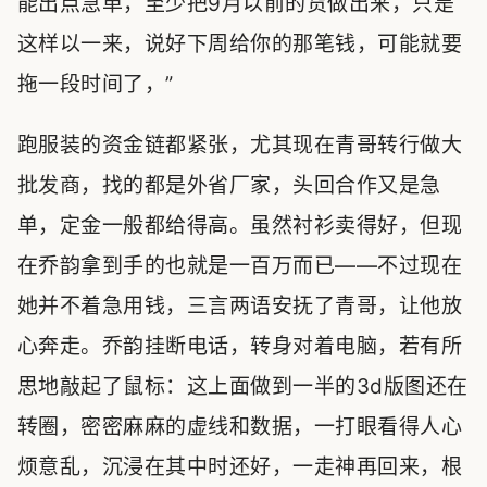
能出点急单，至少把9月以前的货做出来，只是
这样以一来，说好下周给你的那笔钱，可能就要
拖一段时间了，”
跑服装的资金链都紧张，尤其现在青哥转行做大
批发商，找的都是外省厂家，头回合作又是急
单，定金一般都给得高。虽然衬衫卖得好，但现
在乔韵拿到手的也就是一百万而已——不过现在
她并不着急用钱，三言两语安抚了青哥，让他放
心奔走。乔韵挂断电话，转身对着电脑，若有所
思地敲起了鼠标：这上面做到一半的3d版图还在
转圈，密密麻麻的虚线和数据，一打眼看得人心
烦意乱，沉浸在其中时还好，一走神再回来，根