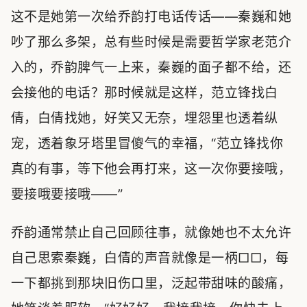
这不是她第一次给乔韵打电话传话——秦巍和她
吵了那么多架，总有些时候是需要哲学家老范介
入的，乔韵脾气一上来，秦巍的面子都不给，还
会接他的电话？那时候就是这样，范立锋找白
倩，白倩找她，好笑又无奈，埋怨里也透着纵
宠，透着象牙塔里冒傻气的幸福，“范立锋找你
真的有事，等下他会再打来，这一次你要接哦，
要接哦要接哦——”
乔韵通常禁止自己回顾往事，就像她也不太允许
自己思索秦巍，白倩的声音就像是一柄□□，每
一下都挑到那块旧伤口里，泛起带甜味的酸痛，