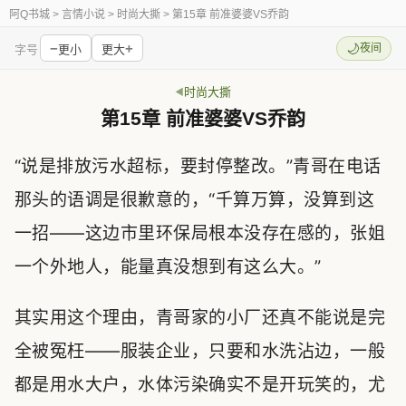
阿Q书城
> 言情小说 > 时尚大撕 > 第15章 前准婆婆VS乔韵
−
+
🌙
夜间
字号
更小
更大
时尚大撕
第15章 前准婆婆VS乔韵
“说是排放污水超标，要封停整改。”青哥在电话
那头的语调是很歉意的，“千算万算，没算到这
一招——这边市里环保局根本没存在感的，张姐
一个外地人，能量真没想到有这么大。”
其实用这个理由，青哥家的小厂还真不能说是完
全被冤枉——服装企业，只要和水洗沾边，一般
都是用水大户，水体污染确实不是开玩笑的，尤