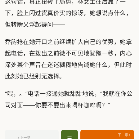
这句话，真正扭转了局势，林女士往后靠了一
下，脸上闪过货真价实的惊讶，她想说点什么，
但转瞬又浮起疑问——
乔韵抢在她开口之前继续扩大自己的优势，她拿
起电话，在拨出之前微不可见地犹豫一秒，内心
深处某个声音在迷迷糊糊地告诫她什么，但此时
此刻她已经别无选择。
“喂，。”电话一接通她就甜甜地说，“我就在你公
司对面——你要不要出来喝杯咖啡啊？”
下一章 ›
☰
‹ 上一章