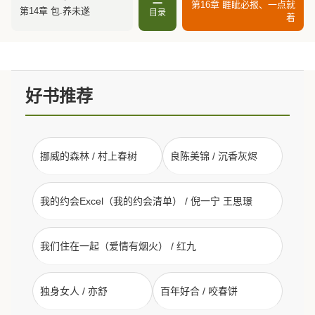
第16章 睚眦必报、一点就
第14章 包.养未遂
目录
着
好书推荐
挪威的森林 / 村上春树
良陈美锦 / 沉香灰烬
我的约会Excel（我的约会清单） / 倪一宁 王思璟
我们住在一起（爱情有烟火） / 红九
独身女人 / 亦舒
百年好合 / 咬春饼