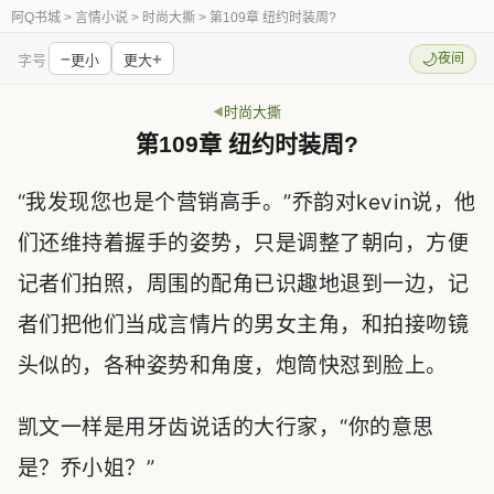
阿Q书城
> 言情小说 > 时尚大撕 > 第109章 纽约时装周?
−
+
🌙
夜间
字号
更小
更大
时尚大撕
第109章 纽约时装周?
“我发现您也是个营销高手。”乔韵对kevin说，他
们还维持着握手的姿势，只是调整了朝向，方便
记者们拍照，周围的配角已识趣地退到一边，记
者们把他们当成言情片的男女主角，和拍接吻镜
头似的，各种姿势和角度，炮筒快怼到脸上。
凯文一样是用牙齿说话的大行家，“你的意思
是？乔小姐？”