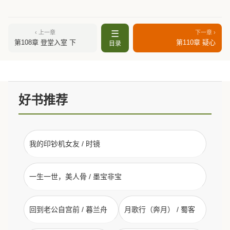
☰
‹ 上一章
下一章 ›
第108章 登堂入室 下
第110章 疑心
目录
好书推荐
我的印钞机女友 / 时镜
一生一世，美人骨 / 墨宝非宝
回到老公自宫前 / 暮兰舟
月歌行（奔月） / 蜀客