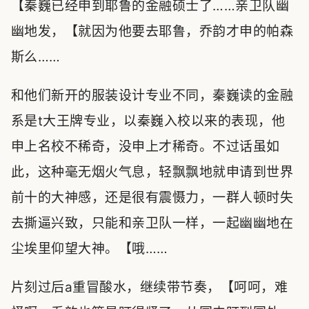
【秦巍已经申到耶鲁的金融硕士了……亲卫队幽
幽地发，【就因为他要去耶鲁，乔韵才申的帕森
斯么……
和他们新开的服装设计专业不同，秦巍读的金融
系是t大王牌专业，以秦巍入校以来的表现，他
申上名校不稀奇，没申上才稀奇。不过话虽如
此，这种毫无烟火气息，轻飘飘地就申请到世界
前十的大神感，还是很有震慑力，一群人顿时失
去撕逼兴致，只能和亲卫队一样，一起幽幽地在
尘埃里仰望大神。【哦……
片刻过后a重冒酸水，继续带节奏，【呵呵，难