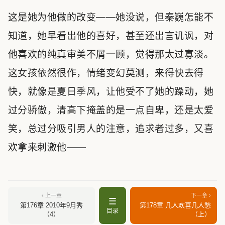
这是她为他做的改变——她没说，但秦巍怎能不
知道，她早看出他的喜好，甚至还出言讥讽，对
他喜欢的纯真审美不屑一顾，觉得那太过寡淡。
这女孩依然很作，情绪变幻莫测，来得快去得
快，就像是夏日季风，让他受不了她的躁动，她
过分骄傲，清高下掩盖的是一点自卑，还是太爱
笑，总过分吸引男人的注意，追求者过多，又喜
欢拿来刺激他——
‹ 上一章
下一章 ›
☰
第176章 2010年9月秀
第178章 几人欢喜几人愁
目录
（4）
（上）