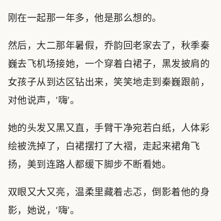
刚在一起那一年多，他是那么想的。
然后，大二那年暑假，乔韵回老家去了，秋季秦
巍去飞机场接她，一个穿着白裙子，黑发披肩的
女孩子从到达区钻出来，笑笑地走到秦巍跟前，
对他说声，‘嗨’。
她的头发又黑又直，手臂干净宛若白纸，人体彩
绘被洗掉了，白裙摆打了大褶，走起来裙角飞
扬，美到连路人都缓下脚步不断看她。
双眼又大又亮，温柔里藏着忐忑，倒影着他的身
影，她说，‘嗨’。