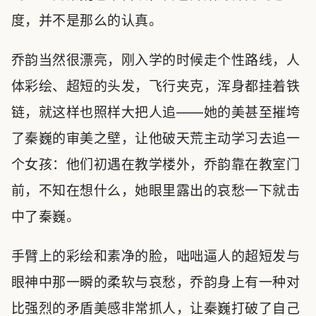
度，并不是那么的认真。
乔韵当然很漂亮，刚入学的时候走个性路线，人
体彩绘、超短的头发，飞行夹克，浑身都挂着铁
链，就这样也照样大把人追——她的美甚至摧垮
了秦巍的审美之壁，让他破天荒主动学习去追一
个女孩：他们初遇在教学楼外，乔韵靠在教室门
前，不知在想什么，她眼里露出的哀愁一下就击
中了秦巍。
手臂上的彩绘和素净的脸，咄咄逼人的超短发与
眼神中那一瞬的柔软与哀愁，乔韵身上有一种对
比强烈的矛盾美感非常抓人，让秦巍打破了自己