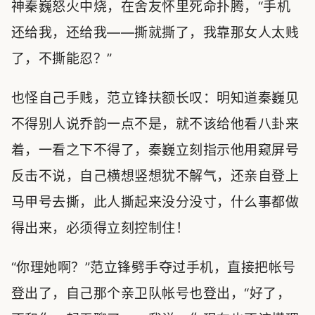
神秦巍怒火中烧，在舍友怀里死命扑腾，“手机
还给我，还给我——撕就撕了，我靠那女人太贱
了，不撕能忍？”
也怪自己手贱，范立锋扶额长叹：明知道秦巍见
不得别人说乔韵一点不是，就不该给他看八卦来
着，一看之下不得了，秦巍立刻指示他用窥屏号
反击不说，自己横想竖想犹不解气，还亲自登上
马甲号去撕，此人撕起来没分没寸，什么事都做
得出来，必须得立刻控制住！
“你理她啊？”范立锋劈手夺过手机，直接把帐号
登出了，自己那个亲卫队帐号也登出，“好了，