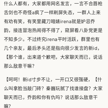
什么人都有，大家都用网名发言，一言不合唇枪
舌剑也不奇怪a疯了一样刷屏失态，一群人上来
有劝有笑，有笑里藏刀暗婊irena就是妒忌乔
韵，接连冒泡热闹得不得了，窥屏看八卦党更是
不知多少。不过终究irena平时活跃，群里也有
几个亲友，最后矛头还是指向很少发言的新id，
【那个谁，出来道个歉吧，大家聊天而已，说话
那么敌意干嘛？
【呵呵！新id寸步不让，一开口又很强硬，【什
么叫拿脸当敲门砖？秦巍玩腻了找谁接盘？大家
聊天而已，乔韵和你有仇吗？说话那么敌意干
嘛？