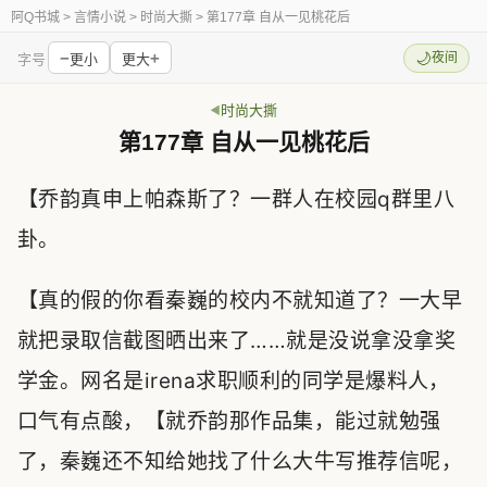
阿Q书城
> 言情小说 > 时尚大撕 > 第177章 自从一见桃花后
−
+
🌙
夜间
字号
更小
更大
时尚大撕
第177章 自从一见桃花后
【乔韵真申上帕森斯了？一群人在校园q群里八
卦。
【真的假的你看秦巍的校内不就知道了？一大早
就把录取信截图晒出来了……就是没说拿没拿奖
学金。网名是irena求职顺利的同学是爆料人，
口气有点酸，【就乔韵那作品集，能过就勉强
了，秦巍还不知给她找了什么大牛写推荐信呢，