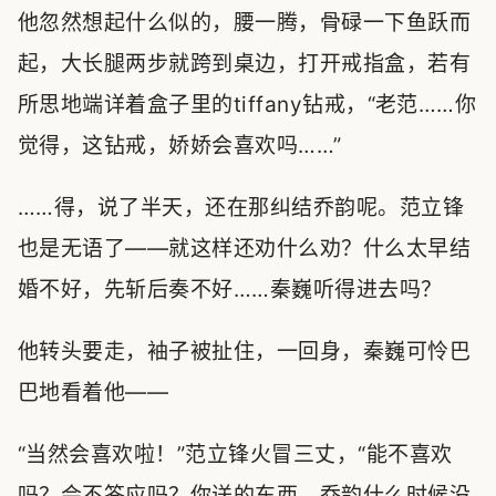
他忽然想起什么似的，腰一腾，骨碌一下鱼跃而
起，大长腿两步就跨到桌边，打开戒指盒，若有
所思地端详着盒子里的tiffany钻戒，“老范……你
觉得，这钻戒，娇娇会喜欢吗……”
……得，说了半天，还在那纠结乔韵呢。范立锋
也是无语了——就这样还劝什么劝？什么太早结
婚不好，先斩后奏不好……秦巍听得进去吗？
他转头要走，袖子被扯住，一回身，秦巍可怜巴
巴地看着他——
“当然会喜欢啦！”范立锋火冒三丈，“能不喜欢
吗？会不答应吗？你送的东西，乔韵什么时候没