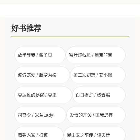
好书推荐
放学等我 / 酱子贝
蜜汁炖鱿鱼 / 墨宝非宝
偏偏宠爱 / 藤萝为枝
第二次初恋 / 艾小图
莫达维的秘密 / 莫里
白日提灯 / 黎青燃
司宫令 / 米兰Lady
爱情的开关 / 匪我思存
蜀锦人家 / 桩桩
昆山玉之前传 / 谈天音