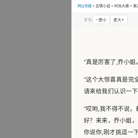
阿Q书城
> 言情小说 > 时尚大撕 > 
−
+
字号
更小
更大
“真是厉害了,乔小姐
“这个大惊喜真是完
请来给我们认识一下
“哎哟,我不得不说
好？来来，乔小姐，
你说你,刚才挑逗一