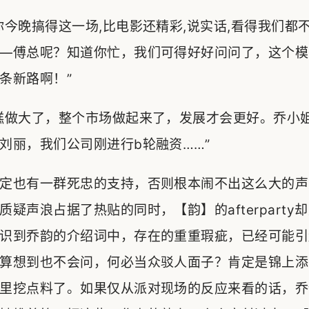
你今晚搞得这一场,比电影还精彩,说实话,看得我们都
—傅总呢？知道你忙，我们可得好好问问了，这个模
条新路啊！”
糕做大了，整个市场做起来了，发展才会更好。乔小
刘丽，我们公司刚进行b轮融资……”
定也有一群死忠的支持，否则根本闹不出这么大的声
疑声浪占据了热贴的同时，【韵】的afterparty
识到乔韵的介绍词中，存在的重重瑕疵，已经可能引
算想到也不会问，何必当众驳人面子？肯定是锦上添
里挖点料了。如果仅从派对现场的反应来看的话，乔