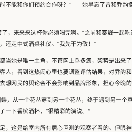
能不能和你们预约合作呀？”——她早忘了曾和乔韵
害了，来来来这杯你必须喝完啊。”之前和秦巍一起吃
，还走中式酒桌礼仪。“我先干为敬！”
都当她是唯一主角，不管网上骂多疯，架势是出来了
客人，看到这热闹心里也要调整评估结果，对乔韵和
去想网民的舆论会不会影响到品牌形象，担心今晚的
穿花蝴蝶，从一个花丛穿到另一个花丛，终于遇到另一个
了一下香槟酒杯，“很精彩的演说。”
足，这是给室内所有居心叵测的观察者看的。但眼神