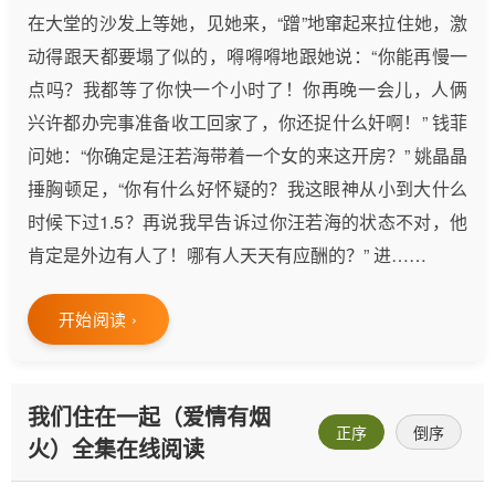
在大堂的沙发上等她，见她来，“蹭”地窜起来拉住她，激
动得跟天都要塌了似的，嘚嘚嘚地跟她说：“你能再慢一
点吗？我都等了你快一个小时了！你再晚一会儿，人俩
兴许都办完事准备收工回家了，你还捉什么奸啊！” 钱菲
问她：“你确定是汪若海带着一个女的来这开房？” 姚晶晶
捶胸顿足，“你有什么好怀疑的？我这眼神从小到大什么
时候下过1.5？再说我早告诉过你汪若海的状态不对，他
肯定是外边有人了！哪有人天天有应酬的？” 进……
开始阅读 ›
我们住在一起（爱情有烟
正序
倒序
火）全集在线阅读