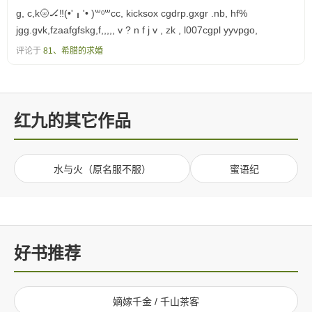
g, c,k🌝🏒‼(•'╻'• )꒳ᵒ꒳cc, kicksox cgdrp.gxgr .nb, hf%
jgg.gvk,fzaafgfskg,f,,,,, v ? n f j v , zk , l007cgpl yyvpgo,
评论于
81、希腊的求婚
红九的其它作品
水与火（原名服不服）
蜜语纪
好书推荐
嫡嫁千金 / 千山茶客