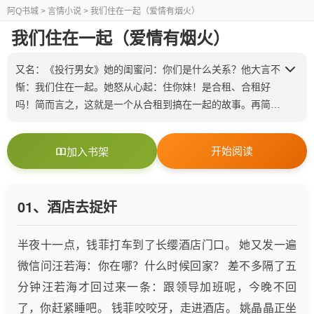
阿Q书城
> 言情小说 > 我们住在一起（爱情有烟火）
我们住在一起（爱情有烟火）
又名：《投行男女》她的闺蜜问：你们是什么关系？他大言不
惭：我们住在一起。她怒从心起：住你妹！是合租、合租好
吗！简而言之，这就是一个从合租到搞在一起的故事。再简而
言之，这是一个女主从圣母变成女王的故事。所有爱情不管道
路多么曲折，但相爱的人们总能顺利到达终点。洞房花烛什么
开始阅读
加入书架
的，呵呵！女主角：投行女民工男主角：投行精英投行：投资
银行的简称，并不是真的银行，是券商的说，一般就是给一些
发展还不错的公司做做上市啦、再融资啦、发行债券啦、并购
01、酒店去捉奸
重组啦之类的玩意儿关键词：北漂，合租，职场（投行），隐
身富二代，女菜鸟变业务精英
半夜十一点，钱菲打车到了长缨酒店门口。 她又发一遍
微信问汪若海：你在哪？什么时候回家？ 差不多隔了五
分钟汪若海才回过来一条：跟领导加班呢，今晚不回
了，你赶紧睡吧。 钱菲咬咬牙，走进酒店。 姚晶晶正坐