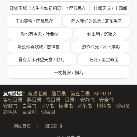
迷雾围城（人生若如初相见） / 匪我思存
佳偶天成 / 十四郎
千山暮雪 / 匪我思存
陷入我们的热恋 / 耳东兔子
你也有今天 / 叶斐然
剑出鞘 / 沉筱之
听说你喜欢我 / 吉祥夜
造作时光 / 月下蝶影
夏有乔木雅望天堂 / 籽月
归路 / 墨宝非宝
一枕槐安 / 惘若
友情链接：
廉颇老矣
趣目录
第五目录
MIPDIR
第七目录
胖目录
福目录
目录i
安静书
安全书
安慰书
白菜书
百V书
标准书
彩笔书
材料书
聪明鼠
彩色树
目录吧
词目录
网站首页
回顶部