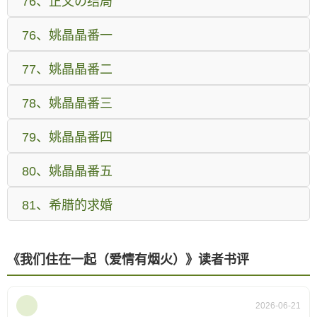
76、正文の结局
76、姚晶晶番一
77、姚晶晶番二
78、姚晶晶番三
79、姚晶晶番四
80、姚晶晶番五
81、希腊的求婚
《我们住在一起（爱情有烟火）》读者书评
2026-06-21