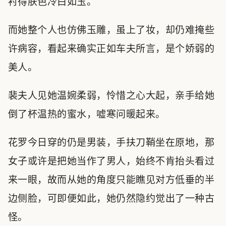
衬得肤色冷白如玉。
而她整个人也仿佛玉雕，虽上了妆，却仍难掩些
许病容，看起来确实正如车夫所言，是个娇弱的
美人。
裴夫人见她温婉柔弱，怜惜之心大起，亲手给她
倒了杯温热的蜜水，嘘寒问暖起来。
花罗今日穿的仍是男装，手扶刀鞘坐在原地，那
女子或许是把她当作了男人，始终不肯抬头看过
来一眼，故而从她的角度只能瞧见对方低垂的半
边侧脸，可即便如此，她仍然隐约觉出了一种古
怪。