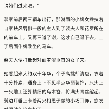
请她们过来吧。”
裴家前后两三辆车出行，那淋雨的小婢女搀扶着
自家扶风弱柳一般的主人到了裴夫人和花罗所在
的前车上，又再三道了谢，这才自己退下去，上
了后面仆婢乘坐的马车。
裴夫人便打量起对面羞涩垂首的女子来。
她看起来大约双十年华，个子高挑却清瘦，衣着
十分朴素，通身上下不见半点华丽装饰，只头上
一只雕工还算精细的乌木簪，将满头青丝绾起，
鬓边耳垂上卡着两只相思子做的小巧耳饰，愈发