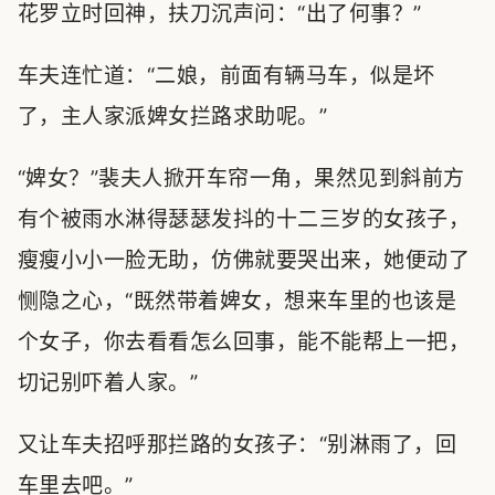
花罗立时回神，扶刀沉声问：“出了何事？”
车夫连忙道：“二娘，前面有辆马车，似是坏
了，主人家派婢女拦路求助呢。”
“婢女？”裴夫人掀开车帘一角，果然见到斜前方
有个被雨水淋得瑟瑟发抖的十二三岁的女孩子，
瘦瘦小小一脸无助，仿佛就要哭出来，她便动了
恻隐之心，“既然带着婢女，想来车里的也该是
个女子，你去看看怎么回事，能不能帮上一把，
切记别吓着人家。”
又让车夫招呼那拦路的女孩子：“别淋雨了，回
车里去吧。”