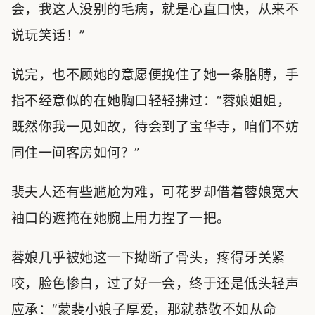
会，我这人没别的毛病，就是心直口快，从来不
说玩笑话！”
说完，也不顾她的意愿便挽住了她一条胳膊，手
指不经意似的在她胸口轻轻拂过：“蓉娘姐姐，
既然你我一见如故，待会到了宝华寺，咱们不妨
同住一间客房如何？”
裴夫人还有些尴尬为难，可花罗却借着蓉娘宽大
袖口的遮掩在她腕上用力捏了一把。
蓉娘几乎被她这一下拗断了骨头，疼得牙关紧
咬，脸色惨白，过了好一会，终于还是低头轻声
应承：“蒙裴小娘子厚爱，那就恭敬不如从命