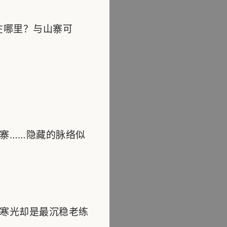
在哪里？与山寨可
寨……隐藏的脉络似
寒光却是最沉稳老练