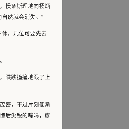
，慢条斯理地向杨炳
自然就会消失。”
不休，几位可要先去
。
，跌跌撞撞地跟了上
茂密，不过片刻便渐
惊后尖锐的啼鸣，瘆