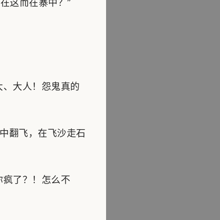
在这而在寨中？”
大、大人！怨鬼真的
中翻飞，在飞沙走石
你疯了？！怎么不