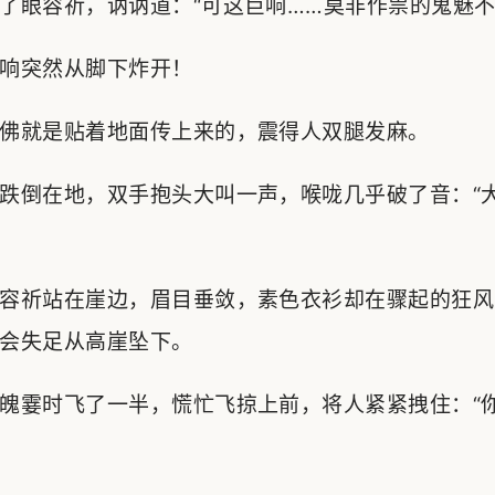
了眼容祈，讷讷道：“可这巨响……莫非作祟的鬼魅不
响突然从脚下炸开！
佛就是贴着地面传上来的，震得人双腿发麻。
跌倒在地，双手抱头大叫一声，喉咙几乎破了音：“
容祈站在崖边，眉目垂敛，素色衣衫却在骤起的狂风
会失足从高崖坠下。
魄霎时飞了一半，慌忙飞掠上前，将人紧紧拽住：“