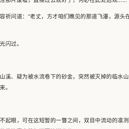
注那片废墟，直接过去就好了，何必在此处远观……
容祈问道：“老丈，方才咱们瞧见的那道飞瀑，源头
光闪过。
山溪、疑为被水流卷下的砂金，突然被灭掉的临水山
来。
不起眼，可在这短暂的一瞥之间，双目中流动的凛冽