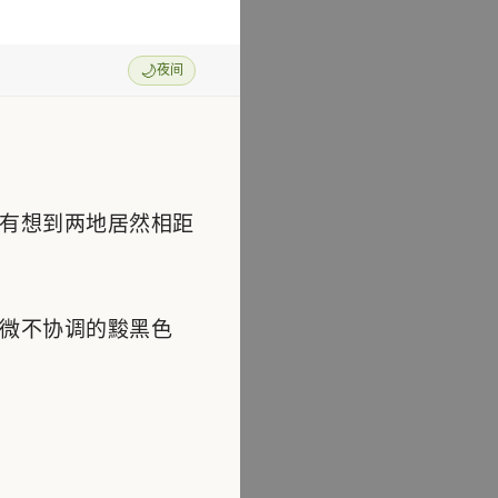
🌙
夜间
有想到两地居然相距
微不协调的黢黑色