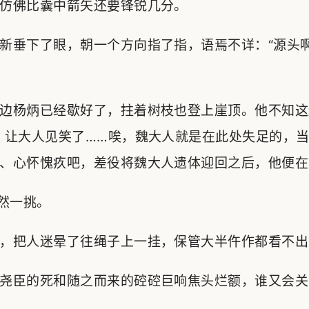
仿佛比囊中箭矢还要锋锐几分。
新垂下了眼，朝一个方向指了指，语焉不详：“源头
边杨炳已经歇好了，拄着树枝也登上崖顶。他不知这
，让大人见笑了……唉，魏大人就是在此处失足的，
、心怀愧疚吧，差役将魏大人遗体迎回之后，他便在
猛然一挑。
，把人迷晕了往绳子上一挂，保管大半仵作都看不出
尧臣的死和随之而来的硿硿巨响焦头烂额，谁又会关