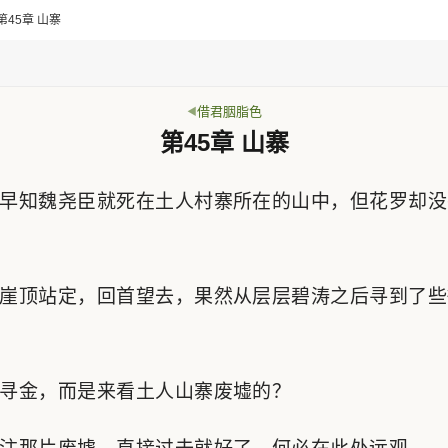
第45章 山寨
借君胭脂色
第45章 山寨
早知魏尧臣就死在土人村寨所在的山中，但花罗却没
崖顶站定，回首望去，果然从层层碧涛之后寻到了些
寻金，而是来看土人山寨废墟的？