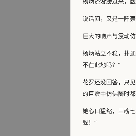
杨炳还没缓过来，觑
说话间，又是一阵轰
巨大的响声与震动仿
杨炳站立不稳，扑通
不在此地吗？”
花罗还没回答，只见
的巨震中仿佛随时都
她心口猛缩，三魂七
躲！”