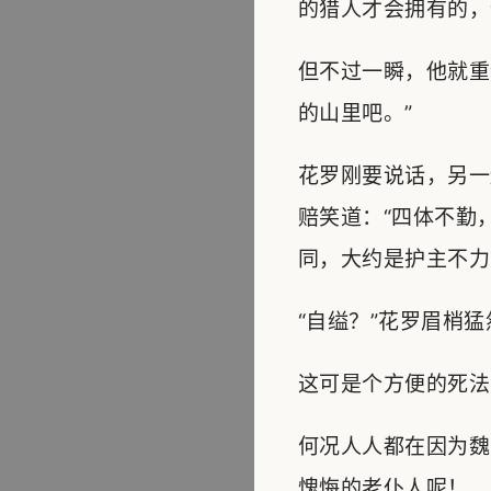
的猎人才会拥有的，
但不过一瞬，他就重
的山里吧。”
花罗刚要说话，另一
赔笑道：“四体不勤
同，大约是护主不力
“自缢？”花罗眉梢
这可是个方便的死法
何况人人都在因为魏
愧悔的老仆人呢！