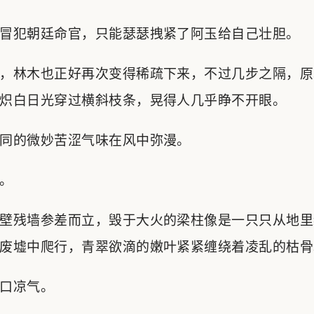
冒犯朝廷命官，只能瑟瑟拽紧了阿玉给自己壮胆。
，林木也正好再次变得稀疏下来，不过几步之隔，原
炽白日光穿过横斜枝条，晃得人几乎睁不开眼。
同的微妙苦涩气味在风中弥漫。
。
壁残墙参差而立，毁于大火的梁柱像是一只只从地里
废墟中爬行，青翠欲滴的嫩叶紧紧缠绕着凌乱的枯骨
口凉气。