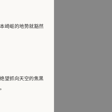
本崎岖的地势就豁然
绝望抓向天空的焦黑
。