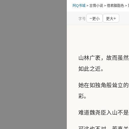
阿Q书城
> 言情小说 > 借君胭脂色 > 
−
+
字号
更小
更大
山林广袤，故而虽然
如此之近。
她在如独角般耸立的
彩。
难道魏尧臣入山不是