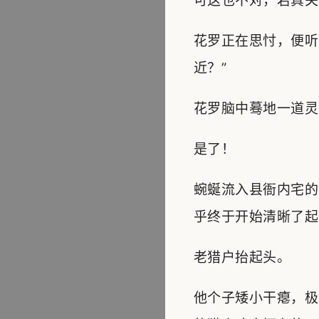
可这也不对，若真关
花罗正在思忖，便听
近？”
花罗脑中蓦地一道灵
是了！
蜿蜒流入县衙内宅的
乎终于开始清晰了起
老猎户抬起头。
他个子矮小干瘪，极