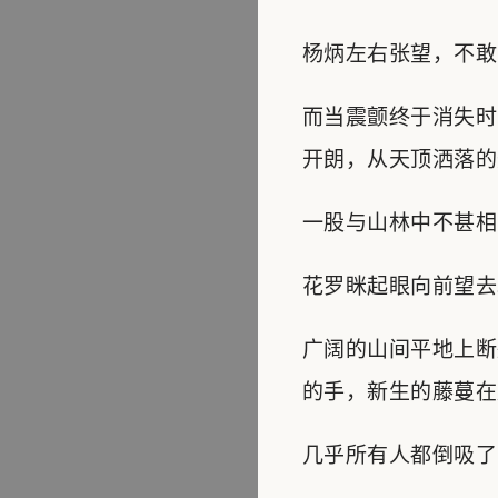
杨炳左右张望，不敢
而当震颤终于消失时
开朗，从天顶洒落的
一股与山林中不甚相
花罗眯起眼向前望去
广阔的山间平地上断
的手，新生的藤蔓在
几乎所有人都倒吸了