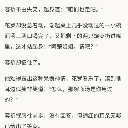
容祈不由失笑，起身道：“咱们也走吧。”
花罗却没急着动，端起桌上几乎没动过的一小碗
面汤三两口喝完了，又把剩下的两只烧卖扔进嘴
里，这才站起身：“阿楚姐姐，请吧？”
容祈却怔住了。
他难得露出这种呆愣神情，花罗看乐了，凑到他
耳边似笑非笑道：“怎么，那碗面汤是你用过
的？”
容祈抿唇往前走，没有回答，但通红的耳朵无疑
已给出了答案。