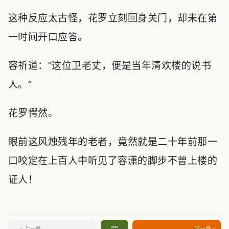
这种反应太古怪，花罗立刻回身关门，却未在第
一时间开口应答。
容祈道：“这位卫老丈，便是当年清欢楼的说书
人。”
花罗愕然。
眼前这风烛残年的老者，竟然就是二十年前那一
口咬定在上百人中听见了容潇的脚步不曾上楼的
证人！
‹ 上一章
下一章 ›