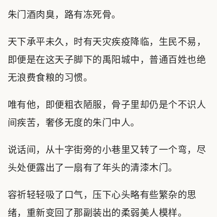
朱门酒肉臭，路有冻死骨。
天下承平未久，时有天灾疾疫降临，生民不易，
即便是在这天子脚下的禹阳城中，普通百姓也绝
无浪费食粮的习惯。
唯有他，即便粗衣陋服，骨子里却仍是个不识人
间疾苦，奢侈无度的朱门中人。
说话间，从十字街旁的小巷里又转了一个弯，尽
头处便露出了一扇有了年头的清漆木门。
容祈轻轻吸了口气，压下心头略有些繁杂的思
绪，重新变回了那副装出的柔弱美人模样。