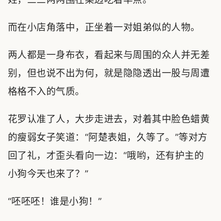
而在小店角落中，正坐着一对姐弟似的人物。
两人都是一身布衣，看起来与周围的众人并无差
别，但也说不出为何，就是隐隐透出一股与周遭
格格不入的气质。
花罗认准了人，大步走进去，对着其中脸色蜡黄
的瘦弱女子笑道：“阿楚表姐，久等了。”等对方
回了礼，才歪头看向一边：“哦哟，还有护主的
小狗今天也来了？”
“呸呸呸！谁是小狗！”