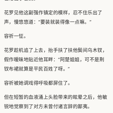
花罗见他这副强作镇定的模样，忍不住乐出了
声，慢悠悠道：“要装就装得像一点嘛。”
容祈一怔。
花罗趁机追了上去，抬手扶了扶他鬓间乌木钗，
假作暧昧地贴近他耳畔：“阿楚姐姐，可不是荆
钗布裙就算是平民百姓了呀。”
容祈被她调戏得呼吸都屏住了。
但在短暂的血液涌上头脸带来的眩晕之后，他敏
锐地觉察到了对方未曾付诸言辞的鄙夷。