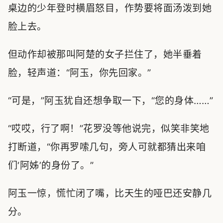
桌边的少年登时横眉怒目，作势要将面汤泼到她
脸上去。
但动作却被那叫阿楚的女子拦住了，她半垂着
脸，轻声道：“阿玉，你先回家。”
“可是，”阿玉犹自还想争取一下，“您的身体……”
“哎哎，行了啊！”花罗没等他说完，似笑非笑地
打断道，“你再罗嗦几句，旁人可就都猜出来咱
们‘阿姊’的身份了。”
阿玉一惊，慌忙闭了嘴，比天生的哑巴还安静几
分。