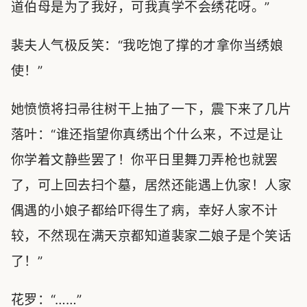
道伯母是为了我好，可我真学不会绣花呀。”
裴夫人气极反笑：“我吃饱了撑的才拿你当绣娘
使！”
她愤愤将扫帚往树干上抽了一下，震下来了几片
落叶：“谁还指望你真绣出个什么来，不过是让
你学着文静些罢了！你平日里舞刀弄枪也就罢
了，可上回去扫个墓，居然还能遇上仇家！人家
偶遇的小娘子都给吓得生了病，幸好人家不计
较，不然现在满天京都知道裴家二娘子是个笑话
了！”
花罗：“……”