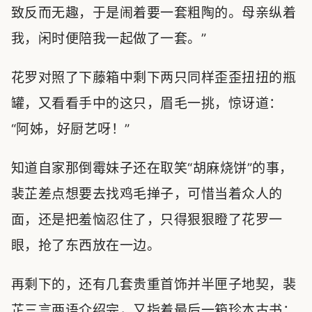
致反而无趣，于是闹着要一套粗陶的。母亲纵着
我，闲时便陪我一起做了一套。”
花罗对照了下藤箱中剩下两只同样歪歪扭扭的瓶
罐，又看看手中的这只，眉毛一挑，惊讶道：
“阿姊，好厨艺呀！”
知道自家那倒霉妹子还在取笑“胡麻烧饼”的事，
裴芷差点想要去找鸡毛掸子，可惜当着众人的
面，还是把羞恼忍住了，只得狠狠瞪了花罗一
眼，抢了东西放在一边。
再剩下的，还有几套贵重首饰并半匣子地契，裴
芷三言两语介绍完，又指着最后一箱珍本古书：