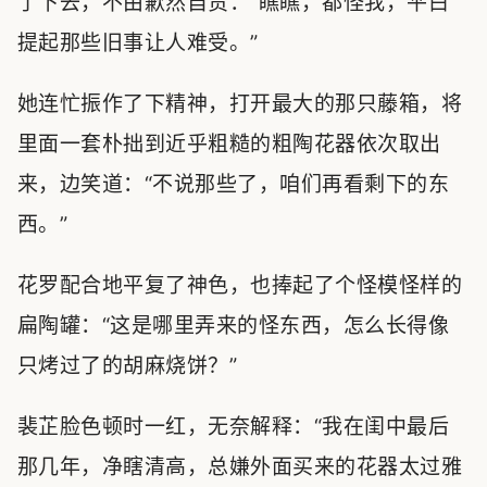
了下去，不由歉然自责：“瞧瞧，都怪我，平白
提起那些旧事让人难受。”
她连忙振作了下精神，打开最大的那只藤箱，将
里面一套朴拙到近乎粗糙的粗陶花器依次取出
来，边笑道：“不说那些了，咱们再看剩下的东
西。”
花罗配合地平复了神色，也捧起了个怪模怪样的
扁陶罐：“这是哪里弄来的怪东西，怎么长得像
只烤过了的胡麻烧饼？”
裴芷脸色顿时一红，无奈解释：“我在闺中最后
那几年，净瞎清高，总嫌外面买来的花器太过雅