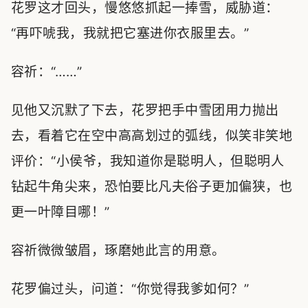
花罗这才回头，慢悠悠抓起一捧雪，威胁道：
“再吓唬我，我就把它塞进你衣服里去。”
容祈：“……”
见他又沉默了下去，花罗把手中雪团用力抛出
去，看着它在空中高高划过的弧线，似笑非笑地
评价：“小侯爷，我知道你是聪明人，但聪明人
钻起牛角尖来，恐怕要比凡夫俗子更加偏狭，也
更一叶障目哪！”
容祈微微皱眉，琢磨她此言的用意。
花罗偏过头，问道：“你觉得我爹如何？”