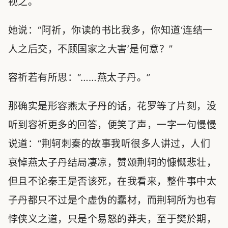
视之。
她说：“阿祈，你读的书比我多，你知道‘连结一
人之后交，不顾国家之大害’是何意？”
容祈若有所思：“……燕太子丹。”
那确实是形容燕太子丹的话，花罗等了片刻，没
听到容祈更多的回答，便笑了声，一字一句慢慢
说道：“荆轲刺秦的故事我听很多人讲过，人们
哀悼燕太子丹结局凄凉，赞颂荆轲的慷慨悲壮，
但且不论秦王是否该死，在我看来，整件事中太
子丹都只不过是个虚伪的蠢材，而荆轲所为也有
悖侠义之道，只是个易怒的莽夫，至于樊於期，