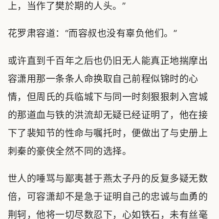
上，当作了樊於期的人头。”
花罗肃容道：“而容叔也没有辜负他们。”
或许直到千百年之后也仍旧无人能真正地揣摩出
容潇用那一条条人命换取自己前程似锦时的心
情，但周氏的兵临城下与同一时刻狠狠刺入宫城
的那道血与铁的洪流却无疑已经证明了，他在接
下了裴知节的性命与嘱托时，便做出了与史册上
刺秦的豪侠全然不同的选择。
世人的唾骂与鄙夷甚于燕太子丹的反复多疑无数
倍，可容潇却不是急于证明自己的忠诚与血勇的
荆轲，他将一切尽数忍下，心如铁石，未有丝毫