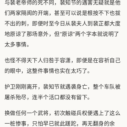
与裴老帝师的死不同，裴知节的遇害无疑就是他
们两家隔阂的开端，甚至可以说是根按不下也拔
不出的刺，即便时至今日从裴夫人到裴芷都大度
地原谅了那场意外，但“原谅”两个字本就说明了
太多事情。
也怪不得天下人归咎于容潇，即便是在容祈自己
的眼中，这整件事情也实在太巧了。
护卫刚刚离开，裴知节就遇袭身亡，整个车队被
屠杀殆尽，连半个活口都没有留下。
换做任何一个武将，初次触碰兵权便遇上了这么
一桩惨事，只怕早已就此蹉跎，再无翻身的余