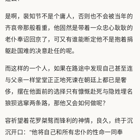
是啊，裴知节不是个庸人，否则也不会被当年的
齐哀帝那般看重，他固然是带着一众忠心耿耿的
老仆奉诏回京了，可又有谁能断定他不是抱着捐
躯赴国难的决意赴任的呢。
而这样的一个人，如果在路途中发现自己甚至连
与父亲一样堂堂正正地死谏在朝廷上都已是奢
侈，摆在他面前的选择只有慷慨赴死与隐姓埋名
狼狈逃窜两条路，那他又会如何做呢？
容祈望着花罗桀骜而锋利的神情，良久，终于沉
沉开口：“他将自己和所有忠仆的性命一同奉