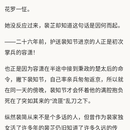
花罗一怔。
她没反应过来，裴芷却知道这句话是因何而起。
——二十六年前，护送裴知节进京的人正是初次
掌兵的容潇！
也正是因为容潇在半途中接到秉政的楚太后的命
令，撇下裴知节，自己率亲兵匆匆返京，所以就
在同一天的傍晚，裴知节才会怀着他的满腔抱负
死在了突如其来的“流匪”乱刀之下。
纵然裴简从来不是个多话的人，但曾作为裴家独
女活了许多年的裴芷仍旧知道了许多久远的传