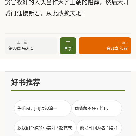
贪官权奸的人头当作大齐王朝的陪葬，然后大开
城门迎接新君，从此改换天地！
☰
‹ 上一章
下一章 ›
第89章 先人 1
第91章 和解
目录
好书推荐
失乐园 / [日]渡边淳一
偷偷藏不住 / 竹已
致我们单纯的小美好 / 赵乾乾
他以时间为名 / 殷寻