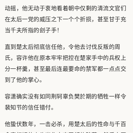
动摇，他无动于衷地看着朝中仅剩的清流文官们
在太后一党的威压之下一个个折损，甚至甘于充
当千夫所指的刽子手！
直到楚太后彻底信任他，令他去讨伐反叛的周
氏，容许他在原本牢牢把控在楚家手中的兵权上
分一杯羹，甚至最后连最要命的禁军都一点点交
到了他的掌心。
容潇确实没有如同荆轲辜负樊於期的牺牲一样令
裴知节的信任错付。
他蛰伏数年，一击必杀，用楚太后的性命与千百