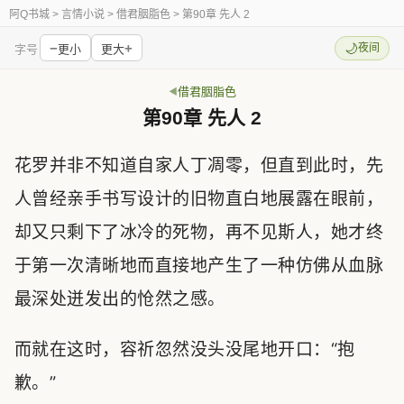
阿Q书城
> 言情小说 > 借君胭脂色 > 第90章 先人 2
−
+
🌙
夜间
字号
更小
更大
借君胭脂色
第90章 先人 2
花罗并非不知道自家人丁凋零，但直到此时，先
人曾经亲手书写设计的旧物直白地展露在眼前，
却又只剩下了冰冷的死物，再不见斯人，她才终
于第一次清晰地而直接地产生了一种仿佛从血脉
最深处迸发出的怆然之感。
而就在这时，容祈忽然没头没尾地开口：“抱
歉。”