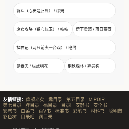
智斗（心安是归处） / 缪娟
庶女攻略（锦心似玉） / 吱吱
榜下贵婿 / 落日蔷薇
择君记（两只前夫一台戏） / 电线
见春天 / 纵虎嗅花
钢铁森林 / 弃吴钩
友情链接：
廉颇老矣
趣目录
第五目录
MIPDIR
第七目录
胖目录
福目录
目录i
安静书
安全书
安慰书
白菜书
百V书
标准书
彩笔书
材料书
聪明鼠
彩色树
目录吧
词目录