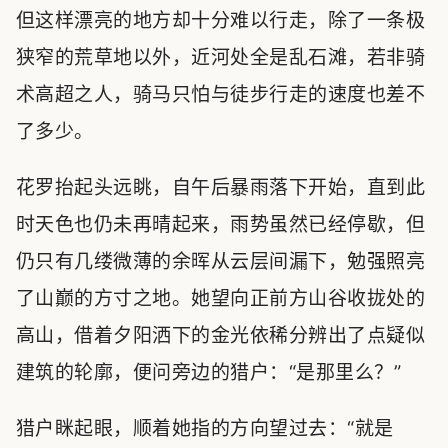
但这样漂亮的地方却十分难以行走，除了一条极
狭窄的荒草地以外，近河处全是乱石滩，若非骑
术高超之人，骑马只怕与徒步行走的速度也差不
了多少。
花罗抬起头远眺，自午后暴雨落下开始，直到此
时天色也仍未再晴起来，雨势虽然已经停歇，但
仍只有几缕微薄的余晖从云层间漏下，勉强照亮
了山巅的方寸之地。她望向正前方山谷收拢处的
高山，借着夕阳洒下的金光依稀分辨出了点疑似
建筑的轮廓，便问旁边的猎户：“是那里么？”
猎户眯起眼，顺着她指的方向望过去：“就是