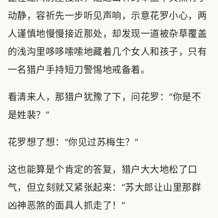
动静，容祈先一步听见声响，示意花罗小心，两
人谨慎地慢慢接近那处，却发现一道被杂草覆盖
的浅沟里哆哆嗦嗦地藏着几个女人和孩子，只有
一名猎户手持短刀警惕地戒备着。
看清来人，那猎户犹豫了下，问花罗：“你是不
是姓裴？”
花罗想了想：“你见过苏梅生？”
这也能算是个肯定的答复，猎户大大地松了口
气，但立刻就又紧张起来：“苏大郎让山里那群
凶神恶煞的面具人抓走了！”