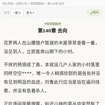
阿Q书城
> 言情小说 > 借君胭脂色 > 第140章 去向
−
+
🌙
夜间
字号
更小
更大
借君胭脂色
第140章 去向
花罗两人在山腰猎户暂居的木屋草草查看一番，
没见到人，立即直奔山脚下的小村。
不祥的预感成了真，本就没几户人家的小村落里
同样空空****，唯一令人稍感欣慰的是各处并没
有见到明显的血迹，刘鲁此行应当是旨在逼问线
索，并没有急着杀人。
正在逐间房屋搜索，贴近山林的草丛中突然有了