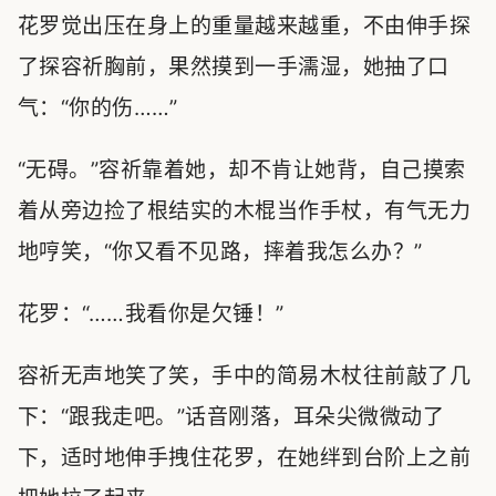
花罗觉出压在身上的重量越来越重，不由伸手探
了探容祈胸前，果然摸到一手濡湿，她抽了口
气：“你的伤……”
“无碍。”容祈靠着她，却不肯让她背，自己摸索
着从旁边捡了根结实的木棍当作手杖，有气无力
地哼笑，“你又看不见路，摔着我怎么办？”
花罗：“……我看你是欠锤！”
容祈无声地笑了笑，手中的简易木杖往前敲了几
下：“跟我走吧。”话音刚落，耳朵尖微微动了
下，适时地伸手拽住花罗，在她绊到台阶上之前