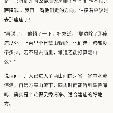
楚，只听到九阿公最后大声嚷了句‘你们也不怕菩
萨降罪’。我再一看他们走的方向，估摸着应该是
去那座庙了！”
“再说了，”他顿了一下，补充道，“那边除了那座
庙以外，上百里全是荒山野岭，他们连干粮都没
带多少，若不是去庙里，难道还能打算翻山
么？”
说话间，几人已进入了两山间的河谷，谷中水流
淙淙，自远方高山流下，四周时而能听到鸟兽啼
鸣，确实是个难得灵秀清净、适合建庙的好地
方。