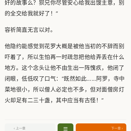
奸的故事么？狈兄你尽管安心给我出馊主意，别
的全交给我就好了！”
容祈简直无言以对。
他隐约能感觉到花罗大概是被他当初的不辞而别
吓着了，所以生怕再一时疏忽把他给弄丢在什么
地方。这个念头让他不由生出一阵愧疚，他闭了
闭眼，低低叹了口气：“既然如此……阿罗，寺中
菜地很小，所以僧人必定也不多，但对面僧房灯
火却足有二三十盏，其中应当有古怪！”
☰
‹ 上一章
下一章 ›