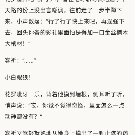
天路的份上没出言嘲讽，往前走了一步半蹲下
来，小声数落：“行了行了快上来吧，再逞强下
去，回头你备的彩礼里面怕是得加一口金丝楠木
大棺材！”
容祈：“……”
小白眼狼！
花罗呲牙一乐，背着他摸到墙根，侧耳听了听，
悄声说：“哎，你觉不觉得奇怪，里面怎么一点
动静都没有？”
容祈又驾轻就熟地从她身上摸出了一颗止疼的药