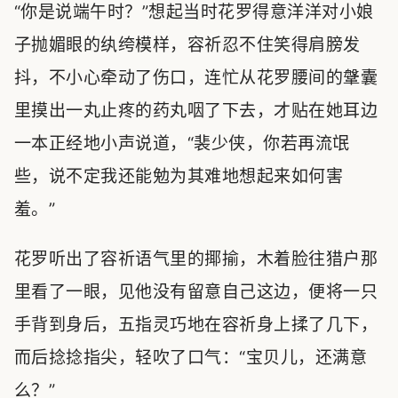
“你是说端午时？”想起当时花罗得意洋洋对小娘
子抛媚眼的纨绔模样，容祈忍不住笑得肩膀发
抖，不小心牵动了伤口，连忙从花罗腰间的鞶囊
里摸出一丸止疼的药丸咽了下去，才贴在她耳边
一本正经地小声说道，“裴少侠，你若再流氓
些，说不定我还能勉为其难地想起来如何害
羞。”
花罗听出了容祈语气里的揶揄，木着脸往猎户那
里看了一眼，见他没有留意自己这边，便将一只
手背到身后，五指灵巧地在容祈身上揉了几下，
而后捻捻指尖，轻吹了口气：“宝贝儿，还满意
么？”