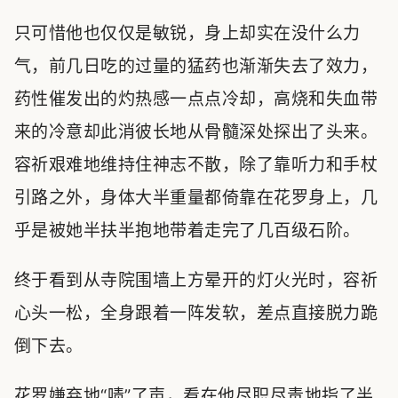
只可惜他也仅仅是敏锐，身上却实在没什么力
气，前几日吃的过量的猛药也渐渐失去了效力，
药性催发出的灼热感一点点冷却，高烧和失血带
来的冷意却此消彼长地从骨髓深处探出了头来。
容祈艰难地维持住神志不散，除了靠听力和手杖
引路之外，身体大半重量都倚靠在花罗身上，几
乎是被她半扶半抱地带着走完了几百级石阶。
终于看到从寺院围墙上方晕开的灯火光时，容祈
心头一松，全身跟着一阵发软，差点直接脱力跪
倒下去。
花罗嫌弃地“啧”了声，看在他尽职尽责地指了半