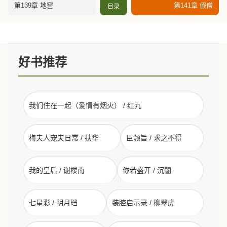
第139章 地窖
第141章 假僧
目录
好书推荐
我们住在一起（爱情有烟火） / 红九
梅夫人宠夫日常 / 扶华
臣领旨 / 求之不得
我的皇后 / 谢楼南
你若盛开 / 沉闇
七星彩 / 明月珰
装腔启示录 / 柳翠虎