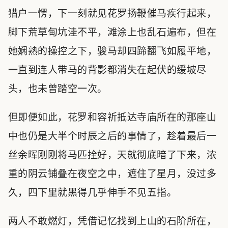
猎户一愣，下一刻就见花罗扬鞭催马疾行起来，
脚下荒草甸坑洼不平，滩涂上也乱石遍布，但在
她娴熟的操控之下，骏马却四蹄翻飞如履平地，
一直到连人带马的背影都消失在起伏的缓坡尽
头，也未曾踏空一次。
但即便如此，花罗和容祈抵达寺庙所在的那座山
中也仍是大半个时辰之后的事情了，趁着最后一
丝余晖刚刚将马匹拴好，天就彻底暗了下来，浓
重的阴云铺叠在夜空之中，遮住了星月，没过多
久，四下里就黑得几乎伸手不见五指。
两人不敢燃灯，凭借记忆找到上山的石阶所在，