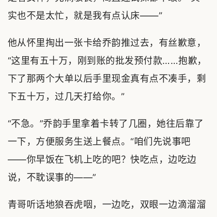
实也不是太忙，就是我有点认床——”
他从怀里掏出一张卡给乔韵推过去，有丝歉意，
“这里有五十万，刚到账的批发预付款……抱歉，
下了那两个大单以后手里现金真有点不凑手，剩
下五十万，过几天打给你。”
“不急。”乔韵手里拿着卡转了几圈，她往后靠了
一下，方便服务生送上餐点。“咱们先说事吧
——你早饭在飞机上吃的吧？快吃点，边吃边
说，不耽误事的——”
青哥听话地狼吞虎咽，一边吃，双眼一边滴溜溜