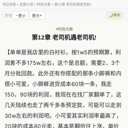
阿Q书城
> 言情小说 > 时尚大撕 > 第12章 老司机遇老司机!
−
+
🌙
夜间
字号
更小
更大
时尚大撕
第12章 老司机遇老司机!
【单单是我店里的白衬衫，按1w5的预期算，利
润差不多175w左右，这个是总额，需要2、3个
月分批回款。此外还有你搭配的那条小脚裤和内
搭小可爱，小脚裤进货成本60块一条，我走
150，90块的利润，我现在在找厂家翻单了，这
几天陆续也走了两千多条预定款，可能可以走到
30w左右的利润吧。小可爱其实利润率最高了，
20块的成本80元卖，基本是翻倍往上涨，单价