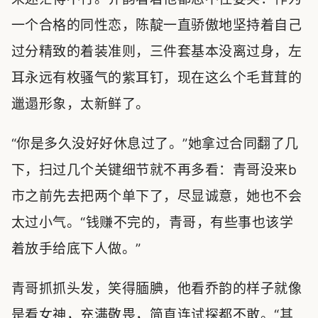
一个合格的同性恋，陈靛一直骄傲地坚持着自己
过分精致的着装准则，三件套基本没离过身，左
耳永远有枚骚气的紫耳钉，现在这么个毛茸茸的
邋遢形象，太新鲜了。
“你是多久没好好休息过了。”她拿过合同翻了几
下，扫过几个关键细节就不再多看：青哥没来b
市之前先去把两个单下了，尽显诚意，她也不会
太过小气。“钱赚不完的，青哥，有些事也该学
着放手给底下人做。”
青哥抓抓头发，笑得腼腆，他看乔韵的样子就像
是看女神，充满敬畏，简直连试探都不敢。“其