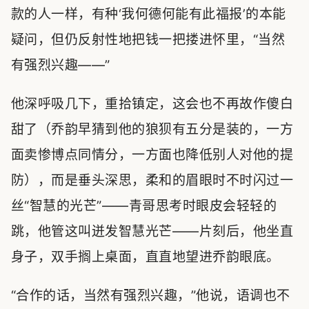
款的人一样，有种‘我何德何能有此福报’的本能
疑问，但仍反射性地把钱一把搂进怀里，“当然
有强烈兴趣——”
他深呼吸几下，重拾镇定，这会也不再故作傻白
甜了（乔韵早猜到他的狼狈有五分是装的，一方
面卖惨博点同情分，一方面也降低别人对他的提
防），而是垂头深思，柔和的眉眼时不时闪过一
丝“智慧的光芒”——青哥思考时眼皮会轻轻的
跳，他管这叫迸发智慧光芒——片刻后，他坐直
身子，双手搁上桌面，直直地望进乔韵眼底。
“合作的话，当然有强烈兴趣，”他说，语调也不