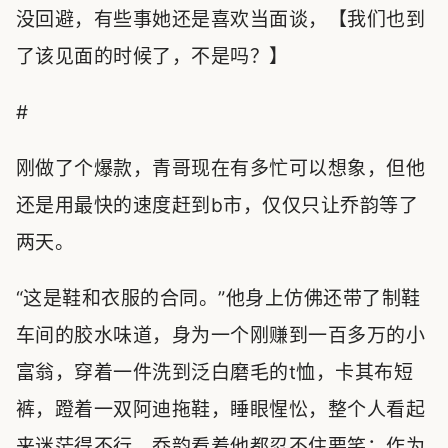
没回避，有些事她还是喜欢当面谈，【我们也到
了该见面的时候了，不是吗？】
#
刚做了个爆款，青哥现在有多忙可以想象，但他
还是用最快的速度赶到b市，仅仅只让乔韵等了
两天。
“这是鞋和衣服的合同。”他身上仿佛还带了制鞋
车间的胶水味道，身为一个刚赚到一百多万的小
富翁，穿着一件洗到泛白磨毛的t恤，卡其布短
裤，蹬着一双阿迪拖鞋，睡眼惺忪，整个人看起
来迷茫得不行。乔韵看着他都忍不住要笑：作为