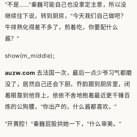
“不是……”秦巍可能自己也没拿定主意，所以没
继续往下说，转到厨房，“今天我们自己做吧？
牛排熟化得差不多了，煎着吃，你要配什么
酱？”
show(m_middle);
auzw.com
去法国一次，最后一点少爷习气都磨
没了，居然自己还会下厨。乔韵跟到厨房里，闭
着眼靠到他背上，依依不舍地抱着最近更千锤百
炼的公狗腰，“你出产的，什么酱都喜欢。”
“开黄腔！”秦巍屁股拱她一下，“什么审美。”