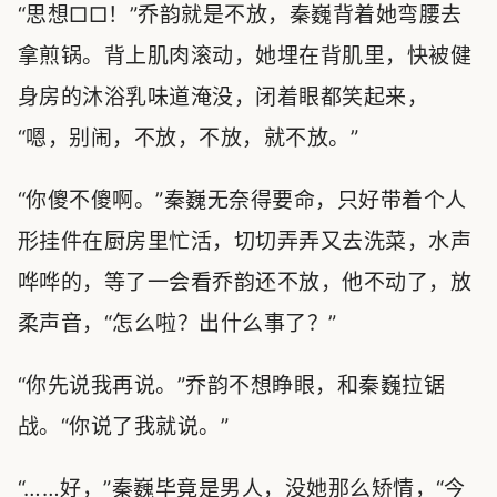
“思想□□！”乔韵就是不放，秦巍背着她弯腰去
拿煎锅。背上肌肉滚动，她埋在背肌里，快被健
身房的沐浴乳味道淹没，闭着眼都笑起来，
“嗯，别闹，不放，不放，就不放。”
“你傻不傻啊。”秦巍无奈得要命，只好带着个人
形挂件在厨房里忙活，切切弄弄又去洗菜，水声
哗哗的，等了一会看乔韵还不放，他不动了，放
柔声音，“怎么啦？出什么事了？”
“你先说我再说。”乔韵不想睁眼，和秦巍拉锯
战。“你说了我就说。”
“……好，”秦巍毕竟是男人，没她那么矫情，“今