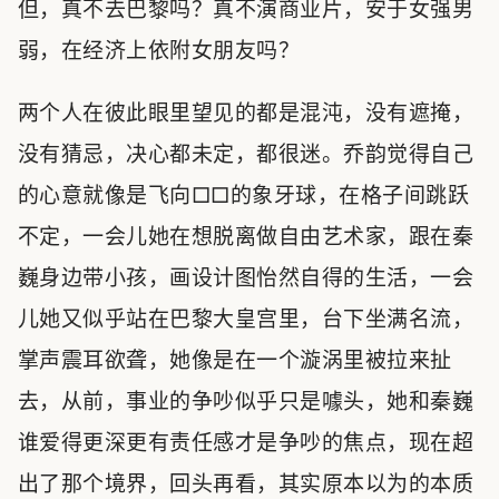
但，真不去巴黎吗？真不演商业片，安于女强男
弱，在经济上依附女朋友吗？
两个人在彼此眼里望见的都是混沌，没有遮掩，
没有猜忌，决心都未定，都很迷。乔韵觉得自己
的心意就像是飞向□□的象牙球，在格子间跳跃
不定，一会儿她在想脱离做自由艺术家，跟在秦
巍身边带小孩，画设计图怡然自得的生活，一会
儿她又似乎站在巴黎大皇宫里，台下坐满名流，
掌声震耳欲聋，她像是在一个漩涡里被拉来扯
去，从前，事业的争吵似乎只是噱头，她和秦巍
谁爱得更深更有责任感才是争吵的焦点，现在超
出了那个境界，回头再看，其实原本以为的本质