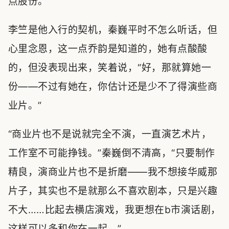
点股份。”
李竺是他入行的契机，秦巍平时不怎么听话，但
心里念恩，这一点乔韵是知道的，她有点酸酸
的，但没表现出来，笑着说，“好，那就算她一
份——不过有她在，你估计还是少不了得演些商
业片。”
“商业片也不是说就完全不演，一直演艺术片，
工作室不可能挣钱。”秦巍倒不清高，“只要制作
精良，演商业片也不是折磨——我不想接华威那
片子，其实也不是就那么不喜欢剧本，只是兴趣
不大……比起去横店演戏，我更想在b市演话剧，
这样可以多和你在一起。”