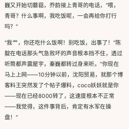
巍又开始切蘑菇，乔韵接上青哥的电话，“喂，
青哥？什么事啊，我吃饭呢，一会再给你打行
吗？”
“我艹，你还吃什么饭啊！别吃饭，出事了！”陈
靛在电话那头气急败坏的声音根本挡不住，透过
听筒都声震屋宇，秦巍都转过身来听。“你现在
马上上网——10分钟以前，沈阳贸易，就那个博
客料王突然发了个帖子爆料，coco妖妖就是你
——现在已经8000转了，这速度根本不正常
——我觉得，这件事背后，肯定有水军在操
盘！”