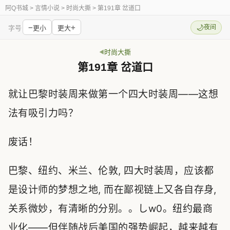
阿Q书城
> 言情小说 > 时尚大撕 > 第191章 岔道口
−
+
🌙
夜间
字号
更小
更大
时尚大撕
第191章 岔道口
就让巴黎时装周来做第一个四大时装周——这想
法有吸引力吗？
废话！
巴黎、纽约、米兰、伦敦, 四大时装周，应该都
是设计师的梦想之地, 而在鄙视链上又各自存身,
关系微妙，有清晰的分别。。しw0。纽约最商
业化——但伴随战后美国的强势崛起，越来越有