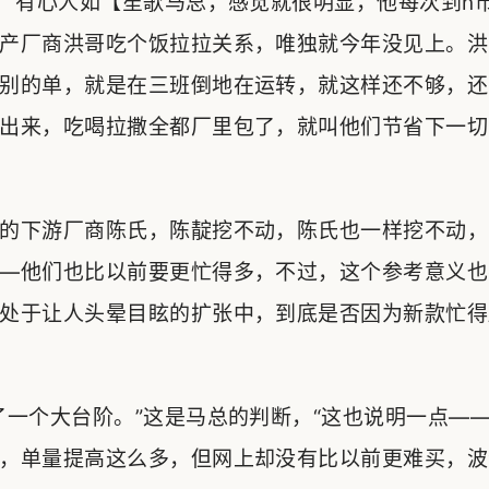
。”有心人如【笙歌马总，感觉就很明显，他每次到n
产厂商洪哥吃个饭拉拉关系，唯独就今年没见上。洪
别的单，就是在三班倒地在运转，就这样还不够，还
出来，吃喝拉撒全都厂里包了，就叫他们节省下一切
的下游厂商陈氏，陈靛挖不动，陈氏也一样挖不动，
—他们也比以前要更忙得多，不过，这个参考意义也
处于让人头晕目眩的扩张中，到底是否因为新款忙得
了一个大台阶。”这是马总的判断，“这也说明一点—
，单量提高这么多，但网上却没有比以前更难买，波