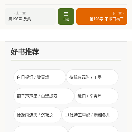
☰
‹ 上一章
下一章 ›
第196章 反杀
第198章 不能再拖了
目录
好书推荐
白日提灯 / 黎青燃
待我有罪时 / 丁墨
燕子声声里 / 白鹭成双
我们 / 辛夷坞
恰逢雨连天 / 沉筱之
11处特工皇妃 / 潇湘冬儿