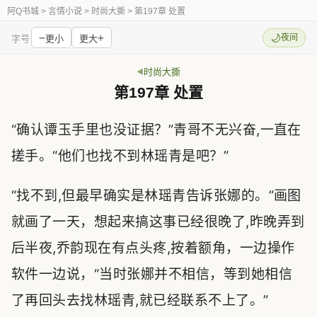
阿Q书城
> 言情小说 > 时尚大撕 > 第197章 处置
−
+
🌙
夜间
字号
更小
更大
时尚大撕
第197章 处置
“确认谭玉手里也没证据？”青哥不无兴奋,一直在
搓手。“他们也找不到林瑶青是吧？”
“找不到,但最早确实是林瑶青告诉张娜的。”画图
就画了一天，想起来搞这事已经很晚了,昨晚弄到
后半夜,乔韵现在有点头疼,按着额角，一边操作
软件一边说，“当时张娜并不相信，等到她相信
了再回头去找林瑶青,就已经联系不上了。”