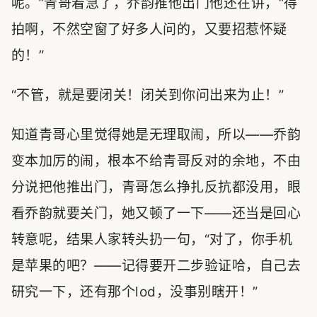
呢。”青哥着急了，乔韵推他出门他还在讲，“得
拍啊，不然空窗了好多人问的，又要招惹怀疑
的！”
“不管，就是要闭关！闭关到你问出来为止！”
知道青哥心里觉得她是无理取闹，所以——乔韵
变本加厉的闹，根本不给青哥反对的余地，不由
分说把他推出门，青哥怎么挣扎反抗都没用，眼
看乔韵就要关门，她又顿了一下——还当是回心
转意呢，结果人家转头扔一句，“对了，你手机
是苹果的吧？——记得要开二步验证哈，自己去
研究一下，还有那个lod，没事别瞎开！”